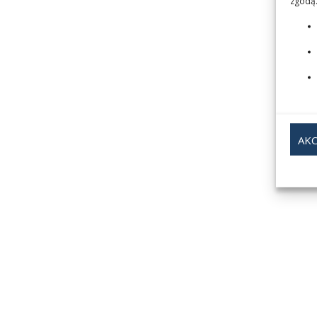
zgodą.
AKC