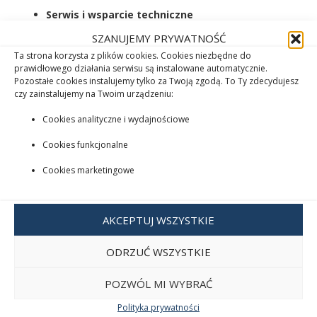
Serwis i wsparcie techniczne
Zapewniamy pełne wsparcie posprzedażowe, serwis
SZANUJEMY PRYWATNOŚĆ
gwarancyjny i pogwarancyjny oraz doradztwo w zakresie
Ta strona korzysta z plików cookies. Cookies niezbędne do
obsługi.
prawidłowego działania serwisu są instalowane automatycznie.
Pozostałe cookies instalujemy tylko za Twoją zgodą. To Ty zdecydujesz
czy zainstalujemy na Twoim urządzeniu:
Cookies analityczne i wydajnościowe
Cookies funkcjonalne
Skontaktuj się z nami
Cookies marketingowe
AKCEPTUJ WSZYSTKIE
OFERTA ROBOTÓW
KOSZĄCYCH
ODRZUĆ WSZYSTKIE
POZWÓL MI WYBRAĆ
Polityka prywatności