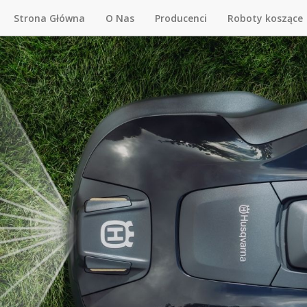
Strona Główna
O Nas
Producenci
Roboty koszące