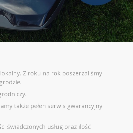
 lokalny. Z roku na rok poszerzaliśmy
grodzie.
rodniczy.
damy także pełen serwis gwarancyjny
ci świadczonych usług oraz ilość