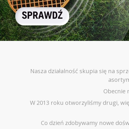
Nasza działalność skupia się na sprz
asortym
Obecnie 
W 2013 roku otworzyliśmy drugi, wi
Co dzień zdobywamy nowe doświad