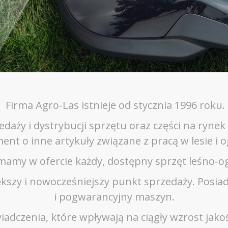
Firma Agro-Las istnieje od stycznia 1996 roku.
edaży i dystrybucji sprzętu oraz części na rynek
ent o inne artykuły związane z pracą w lesie i o
mamy w ofercie każdy, dostępny sprzęt leśno-og
ększy i nowocześniejszy punkt sprzedaży. Posia
i pogwarancyjny maszyn.
czenia, które wpływają na ciągły wzrost jakoś