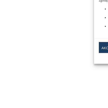
zgodą.
AKC