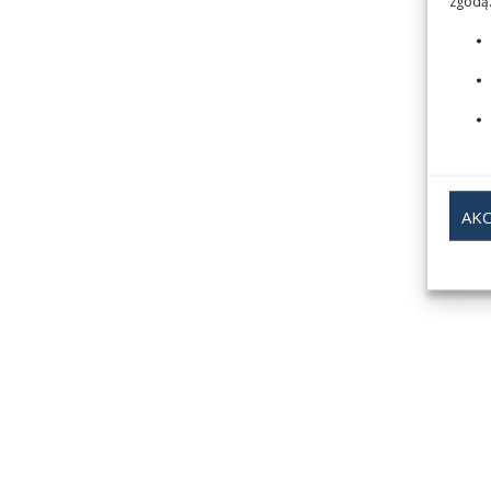
zgodą.
AKC