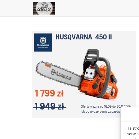
Ta str
serwis