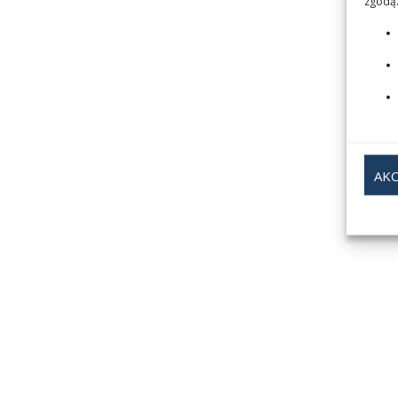
zgodą.
AKC