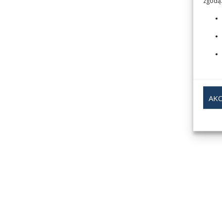
zgodą.
AKC