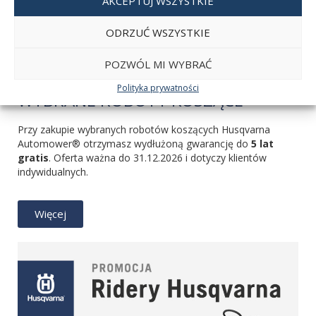
AKCEPTUJ WSZYSTKIE
ODRZUĆ WSZYSTKIE
POZWÓL MI WYBRAĆ
WYDŁUŻONA GWARANCJA NA
Polityka prywatności
WYBRANE ROBOTY KOSZĄCE
Przy zakupie wybranych robotów koszących Husqvarna
Automower® otrzymasz wydłużoną gwarancję do
5 lat
gratis
. Oferta ważna do 31.12.2026 i dotyczy klientów
indywidualnych.
Więcej